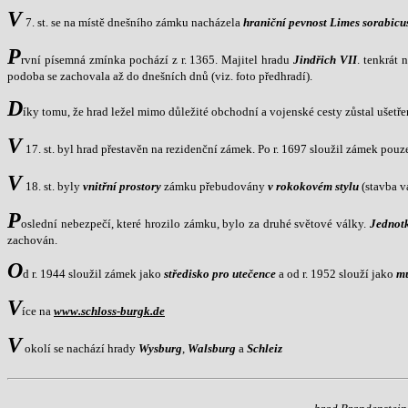
V
7. st. se na místě dnešního zámku nacházela
hraniční pevnost Limes sorabicu
P
rvní písemná zmínka pochází z r. 1365. Majitel hradu
Jindřich VII
. tenkrát
podoba se zachovala až do dnešních dnů (viz. foto předhradí).
D
íky tomu, že hrad ležel mimo důležité obchodní a vojenské cesty zůstal ušetř
V
17. st. byl hrad přestavěn na rezidenční zámek. Po r. 1697 sloužil zámek pouze
V
18. st. byly
vnitřní prostory
zámku přebudovány
v rokokovém stylu
(stavba v
P
oslední nebezpečí, které hrozilo zámku, bylo za druhé světové války.
Jednot
zachován.
O
d r. 1944 sloužil zámek jako
středisko pro utečence
a od r. 1952 slouží jako
m
V
íce na
www.schloss-burgk.de
V
okolí se nachází hrady
Wysburg
,
Walsburg
a
Schleiz