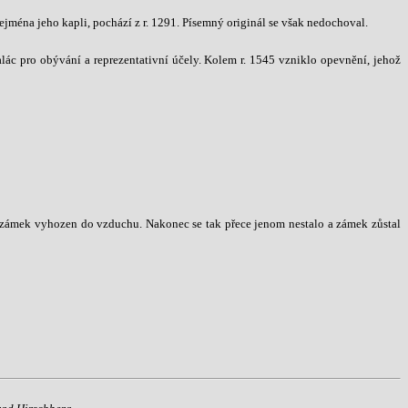
ejména jeho kapli, pochází z r. 1291. Písemný originál se však nedochoval.
lác pro obývání a reprezentativní účely. Kolem r. 1545 vzniklo opevnění, jehož
t zámek vyhozen do vzduchu. Nakonec se tak přece jenom nestalo a zámek zůstal