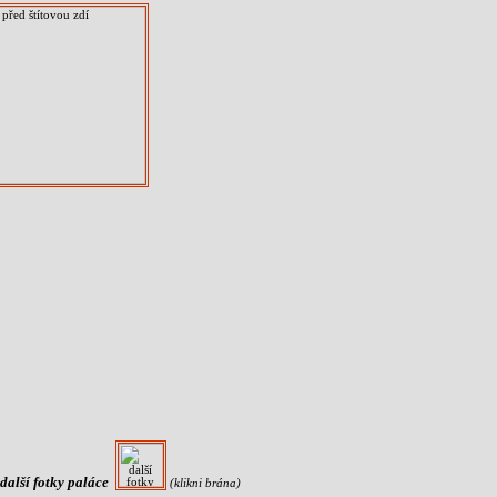
další fotky paláce
(klikni brána)