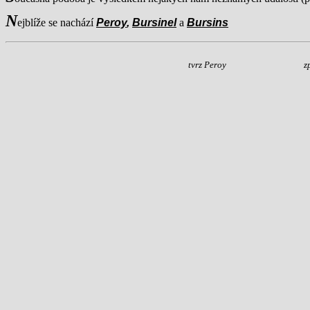
N
ejblíže se nachází
Peroy
,
Bursinel
a
Bursins
tvrz Peroy
z