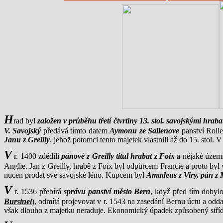
H
rad byl
založen v průběhu třetí čtvrtiny 13. stol. savojskými hraba
V. Savojský
předává tímto datem
Aymonu ze Sallenove
panství Rolle
Janu z Greilly
, jehož potomci tento majetek vlastnili až do 15. stol. V
V
r. 1400 zdědili
pánové z Greilly titul hrabat z Foix
a nějaké území
Anglie. Jan z Greilly, hrabě z Foix byl odpůrcem Francie a proto byl
nucen prodat své savojské léno. Kupcem byl
Amadeus z Viry, pán z 
V
r. 1536 přebírá
správu panství město Bern
, když před tím dobyl
Bursinel
), odmítá projevovat v r. 1543 na zasedání Bernu úctu a odd
však dlouho z majetku neraduje. Ekonomický úpadek způsobený střídav