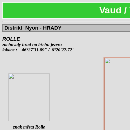
Vaud /
Distrikt Nyon
- HRADY
ROLLE
zachovalý hrad na břehu jezera
lokace : 46°27'31.09" /
6°20'27.72"
znak měst
a Rolle