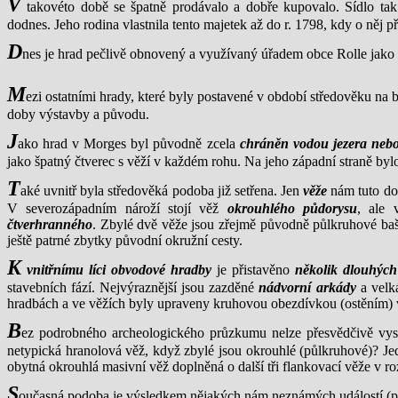
V
takovéto době se špatně prodávalo a dobře kupovalo. Sídlo ta
dodnes. Jeho rodina vlastnila tento majetek až do r. 1798, kdy o něj př
D
nes je hrad pečlivě obnovený a využívaný úřadem obce Rolle jako s
M
ezi ostatními hrady, které byly postavené v období středověku na 
doby výstavby a původu.
J
ako hrad v Morges byl původně zcela
chráněn vodou jezera nebo
jako špatný čtverec s věží v každém rohu. Na jeho západní straně byl
T
aké uvnitř byla středověká podoba již setřena. Jen
věže
nám tuto dob
V severozápadním nároží stojí věž
okrouhlého půdorysu
, ale 
čtverhranného
. Zbylé dvě věže jsou zřejmě původně půlkruhové baš
ještě patrné zbytky původní okružní cesty.
K
vnitřnímu líci obvodové hradby
je přistavěno
několik dlouhýc
stavebních fází. Nejvýraznější jsou zazděné
nádvorní arkády
a velká
hradbách a ve věžích byly upraveny kruhovou obezdívkou (ostěním) 
B
ez podrobného archeologického průzkumu nelze přesvědčivě vysvět
netypická hranolová věž, když zbylé jsou okrouhlé (půlkruhové)? Jed
obytná okrouhlá masivní věž doplněná o další tři flankovací věže v ro
S
oučasná podoba je výsledkem nějakých nám neznámých událostí (př