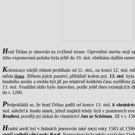
H
rad Dölau je situován na zvýšené terase. Opevněná stavba stojí u
Jeho exponovaná poloha byla ještě do 19. stol. obtékána dalším rame
K
olonizace zdejší oblasti probíhala od 11. stol., na konci 12. stol. 
města
. Během jejich panství, přibližně kolem pol.
13. stol
. byl
Greiz
hradního areálu a mohla být již po relativně krátkém času rozšířena 
13. stol. Feudální sídlo bylo datováno, podle ještě dnes existujícíc
do r. 1260.
P
ředpokládá se, že hrad Dölau patřil od konce 13. stol.
k vlastnictv
stol. náležel k hradu statek, jehož majiteli tehdy byli v pramenech uv
Reußovi,
později jej získal do vlastnictví
Jan ze Schönau
. Již v r. 1
H
radní areál byl v listinách jmenován také mezi roky 1583 až 1596
starší vedlejší větví rodu Reuß.
Nemovitost byla tehdy nazývána Vodn