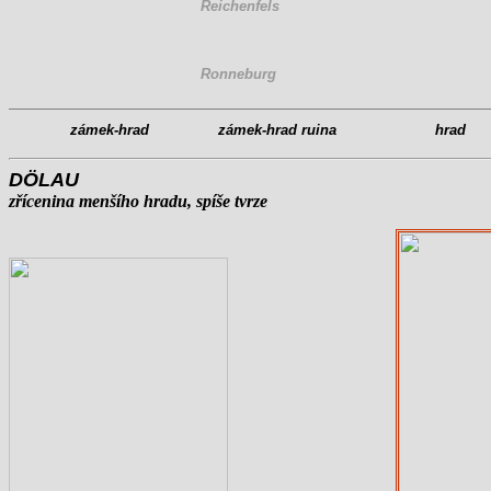
Reichenfels
Ronneburg
zámek-hrad
zámek-hrad ruina
hrad
DÖLAU
zřícenina menšího hradu, spíše tvrze