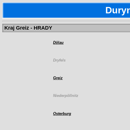
Dury
Kraj Greiz - HRADY
Dölau
Dryfels
Greiz
Niederpöllnitz
Osterburg