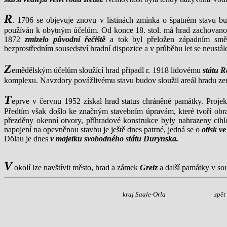
R
. 1706 se objevuje znovu v listinách zmínka o špatném stavu bu
používán k obytným účelům. Od konce 18. stol. má hrad zachovanou 
1872
zmizelo původní řečiště
a tok byl přeložen západním smě
bezprostředním sousedství hradní dispozice a v průběhu let se neustále
Z
emědělským účelům sloužící hrad připadl r. 1918 lidovému
státu 
komplexu. Navzdory povážlivému stavu budov sloužil areál hradu země
T
eprve v červnu 1952 získal hrad status chráněné památky. Projekt
Předtím však došlo ke značným stavebním úpravám, které tvoří obr
přezděny okenní otvory, příhradové konstrukce byly nahrazeny c
napojení na opevněnou stavbu je ještě dnes patrné, jedná se o
otisk v
Dölau je dnes
v majetku svobodného státu Durynska.
V
okolí lze navštívit město, hrad a zámek
Greiz
a další památky v s
kraj Saale-Orla
zpět